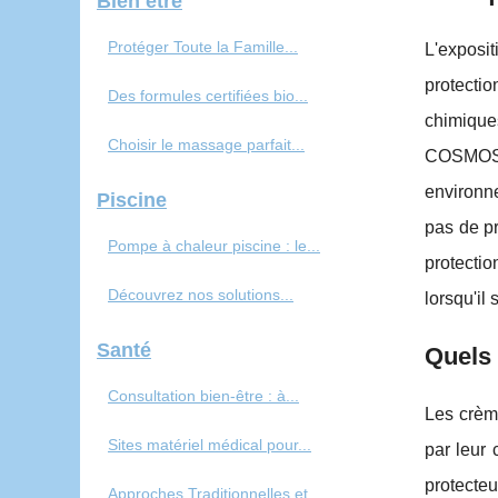
Bien être
Protéger Toute la Famille...
L'exposit
protecti
Des formules certifiées bio...
chimiques
Choisir le massage parfait...
COSMOS p
environn
Piscine
pas de pr
Pompe à chaleur piscine : le...
protectio
Découvrez nos solutions...
lorsqu'il
Santé
Quels 
Consultation bien-être : à...
Les crème
Sites matériel médical pour...
par leur 
protecte
Approches Traditionnelles et...